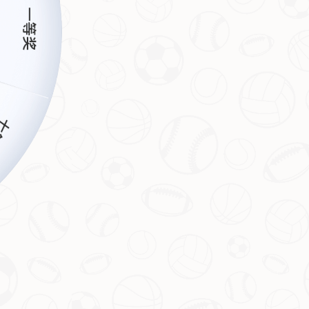
詹宁斯：亚历山大本赛季表现惊
艳，堪称雷霆队史最佳球员
火箭最新动向：引入杜兰特，续
签乌度卡与亚当斯
栏目导航