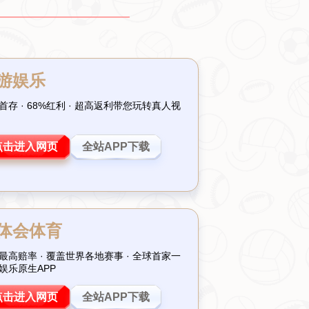
关于九游娱乐
关于九游娱乐
九游娱乐（Jiuyou）携手J9打造集体育赛事直
播、真人互动与娱乐活动于一体的多功能娱乐平
台。用户可...
搜索