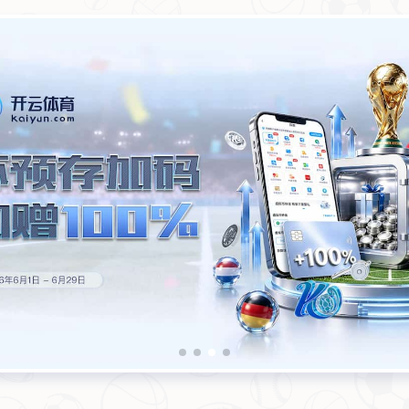
鼎街道
关于九游娱乐
服务优势
团队介绍
新闻