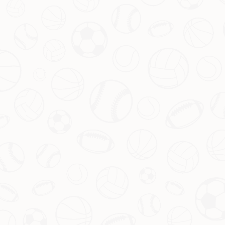
下一篇
风
NBA粉丝晒世界杯趣闻，轻松
赢取体彩竞猜奖励