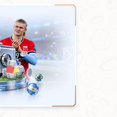
资讯
联系我们
立即咨询