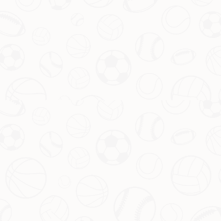
绿色体育赛事策划
AI体育金融智能投资平台