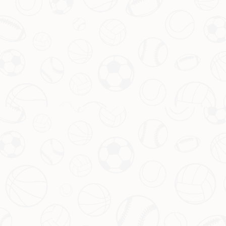
体育虚拟现实元宇宙平台
公司致力于电竞陪练AI系统的研发，结合大数据和
机器学习，开发智能化对局模拟、操作习惯分析、
个性化提升...
查看更多