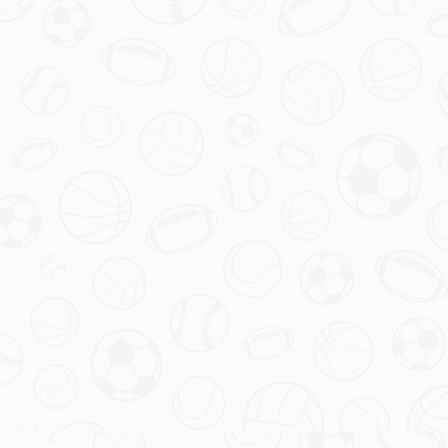
摔跤传统文化推广
公司致力于运动康复与理疗中心的建设与运营，提
供专业运动康复服务、理疗培训与健康咨询服务。
公司中心配备...
查看更多