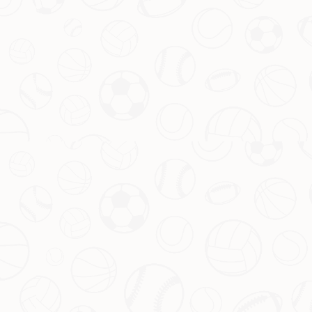
团队介绍
我们的技术团队
电子竞技VR增强现实比赛
FLOOR CLEANER