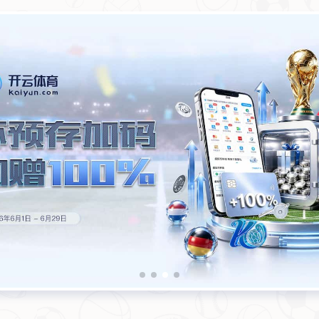
鼎街道
关于九游娱乐
服务优势
团队介绍
新闻