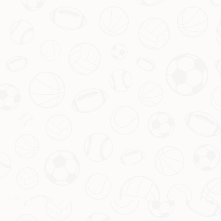
团队介绍
新闻资讯
联系我们
关注我们