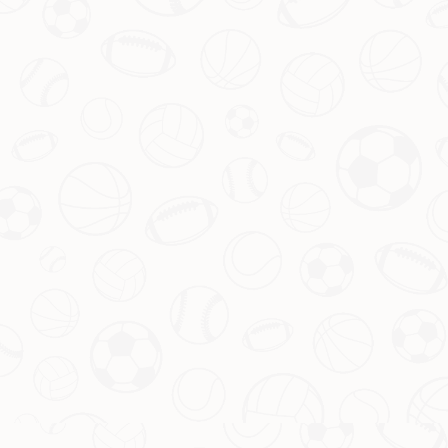
上一篇
登贝莱晒照欢庆胜利：决赛在望
下一篇
2024中超赛程揭晓：上海海港队全力冲击卫冕
之路
需求表单