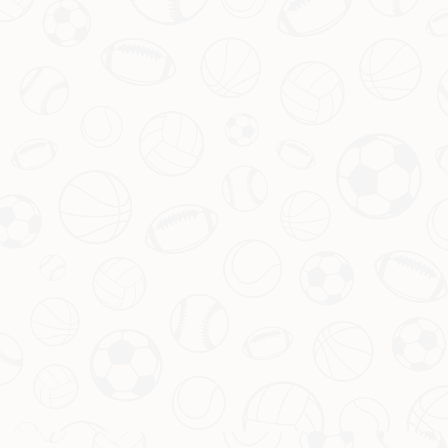
长远影响：从硬件到软实力的提升
体育教学设施的改善
不仅仅是硬件条件的升级，更是对师生
精神面貌的深远影响。对于学生而言，良好的运动环境能够
激发他们参与体育活动的热情，增强身体素质的同时，也培
养了团队合作精神和顽强拼搏的品质。对于教师来说，完备
的设施让体育课程设计更加多样化，从传统的跑步跳远到球
类运动、趣味竞赛，都能更好地融入课堂。
更重要的是，这种改变还传递了一种信念——即使身处偏远
之地，梦想依然可以照进现实。许多孩子通过参与校内外的
体育比赛，发现了自己的潜能，甚至走上了职业运动员的道
路。这一切，都离不开
体彩公益力量
的支持。
案例启示：小改变带来大希望