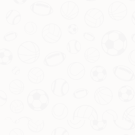
团队介绍
新闻资讯
联系我们
友情链接
友情链接
订阅
订阅我们的每周通讯，并通过电子邮件接收更新。