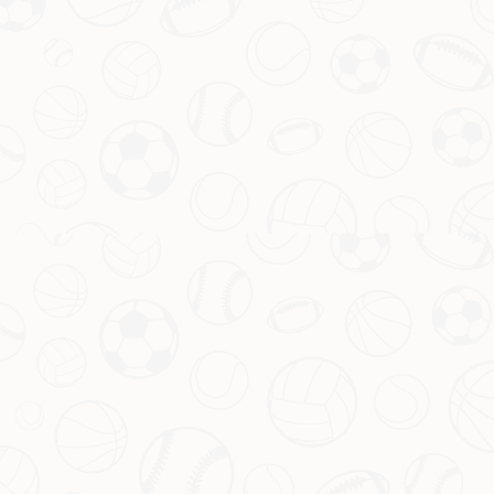
多方协作：放大公益效应
值得一提的是，
体彩助力体育设施建设
并非单一行动，而是
通过政府、学校和社会力量的协同合作，将资源效益最大
化。地方政府负责规划选址，确保建设项目符合实际需求；
学校则根据学生人数和课程安排，提供具体的设备清单；而
体彩公益金则作为坚实的后盾，为项目落地提供资金保障。
以某藏区中学为例，当地政府联合体彩部门，在短短一年时
间内为学校新建了一座多功能体育馆。这座场馆不仅满足了
日常体育课的需求，还能在节假日向周边社区开放，成为村
民健身娱乐的重要场所。这一举措既提升了学生的学习条
件，也促进了社区文化的繁荣，可谓一举多得。