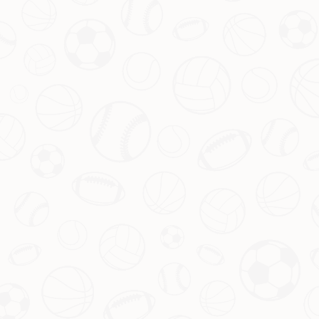
热门新闻
里贝里再发声：无欧冠就是无金球
【直击】国足谢场获球迷激情呐喊“战斗”，
伊万与沙特队长热切交流
NBA全明星票选启动，球迷投票通道开启