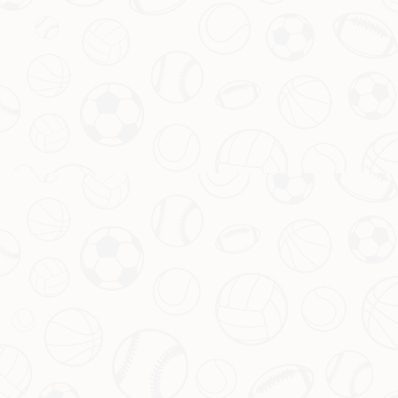
将我的姓名、电子邮件和网站保存在此浏览器中，
以便下次我发表评论。
提交
关于九游娱乐