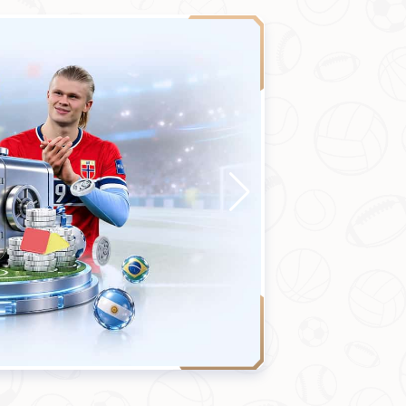
资讯
联系我们
立即咨询