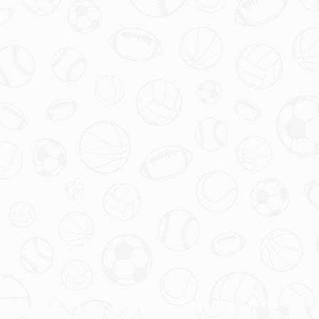
国球队在亚洲舞台上逐渐提升的竞争力。
人
其他球员同样功不可没。从后卫到前锋，每个人都
的球员，他们的上场进一步加强了球队的中场控制
，更是对上海海港队精神面貌的最好诠释。在亚冠这
敌，这无疑是队伍整体实力的体现。而对于球迷来
人对未来的比赛充满期待。
口 Bounty Queen Gaming