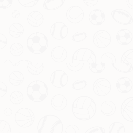
案例分析：战术调整造就胜
从这场比赛可以看出，上海海港在面对困境
许多球队会选择全面退守，但海港队却大胆
法虽然冒着被对手撕开防线的风险，但也让
尤其是在下半场，当比分来到2比1时，海
斯完成致命一击。这种果断的战术决策，正