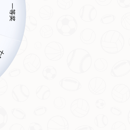
唐骏与欧冠：解析其赛场表现与
深远影响
十三次波折 赛后梅阿查泪洒球场
栏目导航