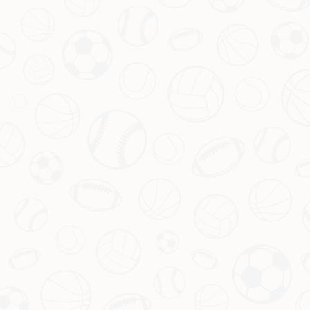
分享至
上一篇
英超联赛快速下载指南：轻
获取最新资源
需求表单