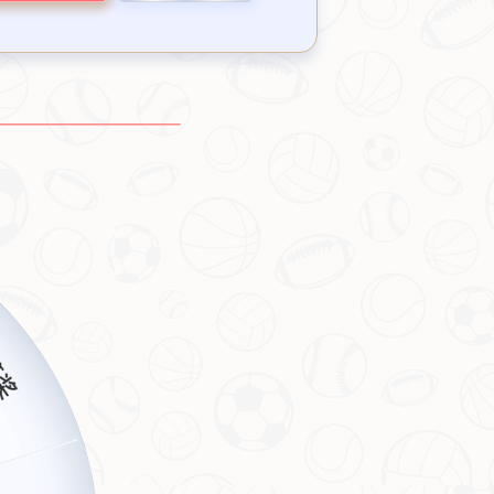
热门新闻
【法超杯】登贝莱致命一击 巴黎
圣日耳曼险胜摩纳哥1-0
内马尔豪享假期：月入2747万人
民币，与女友共舞娱乐体验