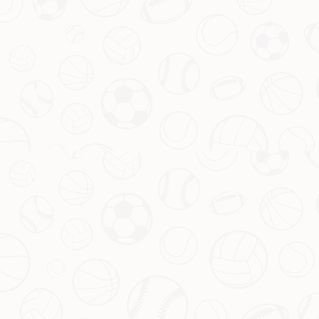
的回收渠道和环保...
查看更多
滑雪装备研发
公司致力于电竞陪练AI系统
发，结合大数据和机器学习
发智能化对局模拟、操作习
析、个性化提升...
查看更多