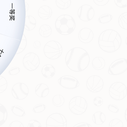
体育心理学研究
据
公司打造体育城市户外运动打卡
大数据平台，结合运动路线热力
回收
图、用户画像及活动轨迹，为城
理念
市体育政策、赛事...
完善