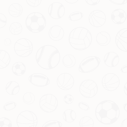
可降解运动装备研发
OFFICE CLEANER