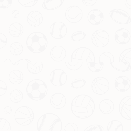
服务优势E
我们的优势
查看更多