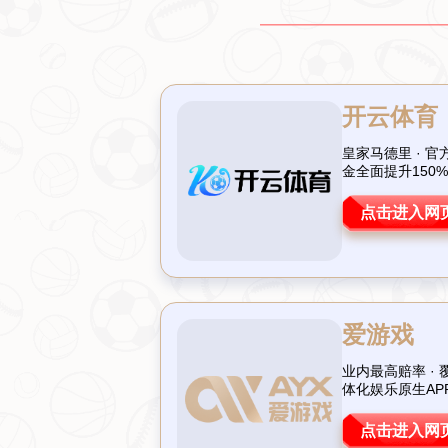
联系我们
关于九游娱乐