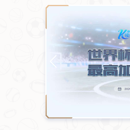
admin@cn-j9.org
四川省攀枝花市西区大宝
网站首页
关于九游娱乐
关于
九游娱乐
九游娱乐（Jiuyou）携手J9打造集体育赛事
活动于一体的多功能娱乐平台。用户可...