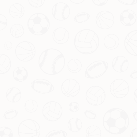
可降解运动装备研发
OFFICE CLEANER