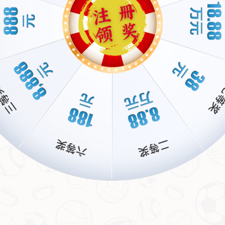
AI体育商业大数
可视化
公司致力于体育用品的循环
与再制造，推动可持续发展
在体育产业落地。公司建立