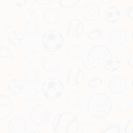
工作流程
我们是如何工作？
02