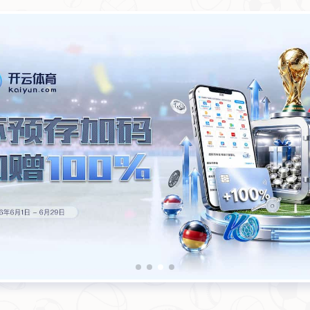
鼎街道
关于九游娱乐
服务优势
团队介绍
新闻
直播、真人互动与娱乐